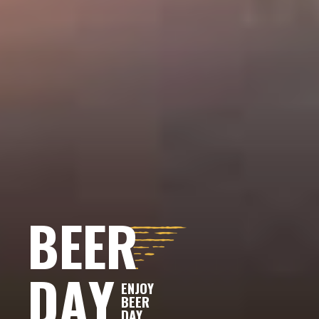
B
E
E
R
D
A
Y
E
N
J
O
Y
B
E
E
R
D
A
Y